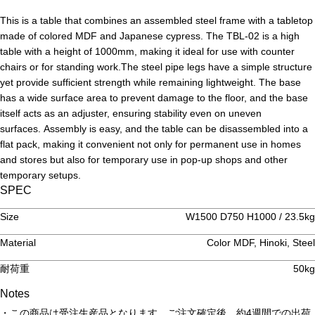
This is a table that combines an assembled steel frame with a tabletop
made of colored MDF and Japanese cypress. The TBL-02 is a high
table with a height of 1000mm, making it ideal for use with counter
chairs or for standing work.The steel pipe legs have a simple structure
yet provide sufficient strength while remaining lightweight. The base
has a wide surface area to prevent damage to the floor, and the base
itself acts as an adjuster, ensuring stability even on uneven
surfaces. Assembly is easy, and the table can be disassembled into a
flat pack, making it convenient not only for permanent use in homes
and stores but also for temporary use in pop-up shops and other
temporary setups.
SPEC
Size
W1500 D750 H1000 / 23.5kg
Material
Color MDF, Hinoki, Steel
耐荷重
50kg
Notes
・この商品は受注生産品となります。ご注文確定後、約4週間での出荷