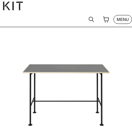
テンツへスキップ
CLOSE
YOUR CAR
0
SEARCH
MENU
PRODUCT
PRO MEMBER
ABOUT
NEWS
JOURNAL
SHOP
GUIDE
CONTACT
LOG IN