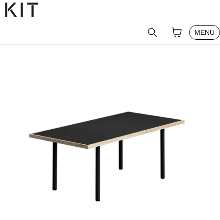
テンツへスキップ
CLOSE
YOUR CAR
0
SEARCH
MENU
PRODUCT
PRO MEMBER
ABOUT
NEWS
JOURNAL
SHOP
GUIDE
CONTACT
LOG IN