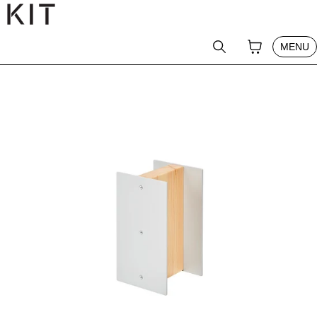
テンツへスキップ
CLOSE
YOUR CAR
0
SEARCH
MENU
PRODUCT
PRO MEMBER
ABOUT
NEWS
JOURNAL
SHOP
GUIDE
CONTACT
LOG IN